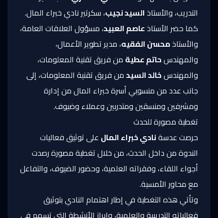
التدريب، والأستاذ
السيد نجيب
، سكرتير نادي خبراء المال.
كما حضر الأستاذ
عاصم العبيد
، مسؤول العلاقات العامة،
والأستاذ
محسن الفقيه
، مدير تطوير الأعمال،
والمهندس
حاتم عطية
من فريق تقنية المعلومات،
والمهندس
خالد السيد
من فريق تقنية المعلومات، إلى
جانب عدد من منسوبي أسرة خبراء المال من إدارة
ومشرفين ومنسقين ومتدربين وعملاء وضيوف.
تغطية مصورة للحدث
حرصت عدسة
نادي خبراء المال
على توثيق فعاليات
الندوة من داخل الحدث، من خلال تغطية مصورة رصدت
أجواء اللقاء، وفقراته العلمية، وحضور الضيوف، والتفاعل
مع محاور الأمسية.
وتأتي هذه التغطية في إطار اهتمام النادي بتوثيق
فعالياته التدريبية والعلمية، وإبراز الأنشطة التي تسهم في