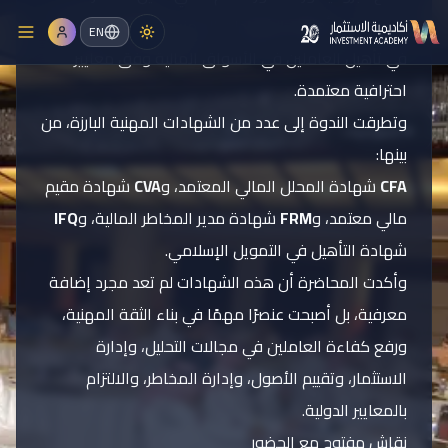
بالحديث عن أهمية الشهادات المهنية العالمية، ودورها
EN
في تأهيل العاملين في الأسواق المالية وفق معايير
احترافية معتمدة.
وتطرقت الندوة إلى عدد من الشهادات المهنية البارزة، من
المؤتمرات
بينها:
CFA
شهادة المحلل المالي المعتمد، و
CVA
شهادة مقيم
مالي معتمد، و
FRM
شهادة مدير المخاطر المالية، و
IFQ
شهادة التأهيل في التمويل الإسلامي.
وأكدت المحاضرة أن هذه الشهادات لم تعد مجرد إضافة
معرفية، بل أصبحت عنصرًا مهمًا في بناء الثقة المهنية،
ورفع كفاءة العاملين في مجالات التحليل، وإدارة
الاستثمار، وتقييم الأصول، وإدارة المخاطر، والالتزام
بالمعايير الدولية.
نقاش مفتوح مع الحضور