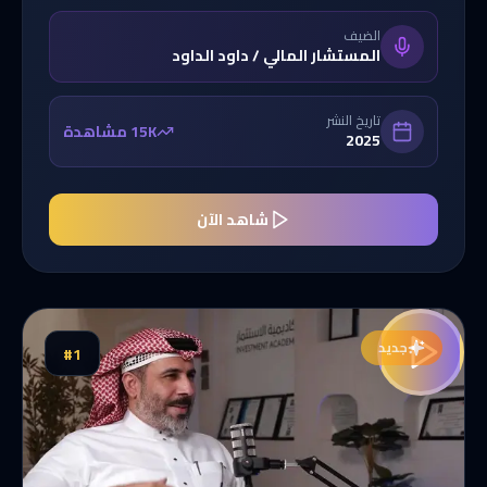
الضيف
المستشار المالي / داود الداود
تاريخ النشر
15K مشاهدة
2025
شاهد الآن
جديد
#
1