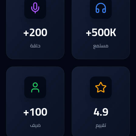
200+
500K+
مستمع
حلقة
100+
4.9
تقييم
ضيف