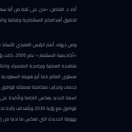
أكد د. الفاضل: «نحن على ثقة من أننا سنق
لتحقيق أهدافكم الاستثمارية وتفانينا والت
ومن جهته، أشار الرئيس التنفيذي الأستاذ 
«أكاديمية ال
مناهجه العملية وبرامجه المتميزة، واختا
مستوى العالم كما أبرز هويته السعودية ع
خدمات وتجارب متكاملة لعملائه تتوافق مع
اسمنا الجديد يعكس التزامنا وتأكيدنا على
تتوافق مع رؤية 2030 و
بهويتنا الجديدة التي تعكس ما لدينا من إرث ع