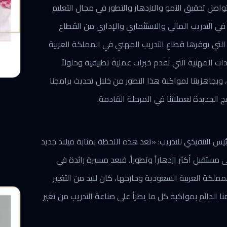
تواصل تحقيق النمو والازدهار والتطور في مجال التعليم
في التدريب المالي والاستثماري والإداري من القطاع
التي يوفرها قطاع التدريب المهني في المملكة العربية
ت المهنية التي تقدم خبرات عملية تطبيقية وحلولاً
 وبجاهزيتنا لمواكبة هذا التطور من خلال تحديث برامجنا
ج الجديدة لعملائنا في المرحلة القادمة.
ئيس التنفيذي للتدريب: «تعد هذه اللحظة بمثابة ميلاد جديد
لى مستقبل أكثر ازدهاراً وتطوراً. فبعد مسيرة رائدة في
ثر من 18 عاماً داخل المملكة العربية السعودية وخارجها، كان لابد من التغيير
ا الدائم بمواكبة كل ما يطرأ على صناعة التدريب من تغير