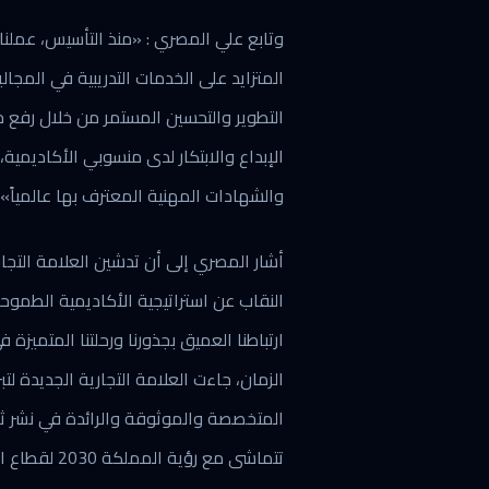
وتابع علي المصري : «منذ التأسيس، عملنا 
المتزايد على الخدمات التدريبية في المجال
التطوير والتحسين المستمر من خلال رفع 
الإبداع والابتكار لدى منسوبي الأكاديمية
والشهادات المهنية المعترف بها عالمياً».
أشار المصري إلى أن تدشين العلامة التج
النقاب عن استراتيجية الأكاديمية الطموح
ارتباطنا العميق بجذورنا ورحلتنا المتميز
الزمان، جاءت العلامة التجارية الجديدة ل
المتخصصة والموثوقة والرائدة في نشر ثقا
تتماشى مع رؤية المملكة 2030 لقطاع التدريب المهني في مجال المال والأعمال والاستثمار.