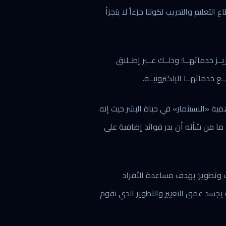
عليم والتدريب لكوننا جزءاً لا يتجزأ
ـز خدماتهــا؛ وذلــك عــبر إطــلاق
ع خدماتهــا الإلكترونيــة.
مية «الاستثمار» في حياة البشر حيث إنه
ما من شأنه أن يدر فوائد إضافية على
ب وتطوير؛ بهدف مساعدة الأفراد
 يجسد عمق التغيير والتطوير الذي نقوم