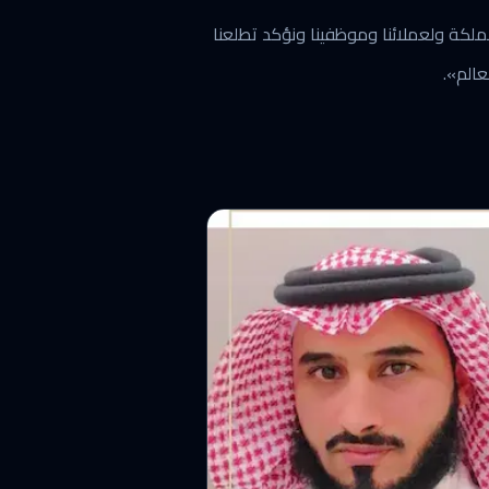
مملكة ولعملائنا وموظفينا ونؤكد تطلعنا
عالم».