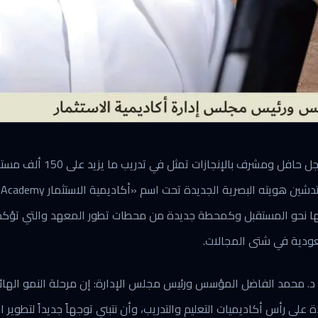
ها نحو المستقبل وكمحطة جديدة من محطات تطور المعهد والتي تؤكد 
عودية في شتى المجالات.
ل د. محمد الفاضل المؤسس ورئيس مجلس الإدارة: إن مرحلة النمو الها
دة على رأس أكاديميات التعليم والتدريب، وأن نتبني توجهاً جديداً لتطوير اس