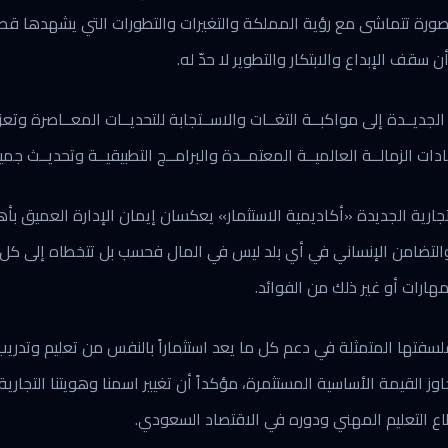
ورة تتماشى مع رؤية المملكة والتغيرات والتطورات التي يشهدها قطاع الت
جديــدة إلى مواكبــة التغــات والاســتجابة للتحديــات المعــاصرة وتعزيـ
دات الزمالــة العالميــة المعتمــدة والبرامــج التطبيقيــة وتحديــث جميــ
تجارية الجديدة «أكاديمية الاستثمار» يعكسان إيمان الإدارة العميق بأه
 والتضامن الإنساني في أي بلد ليس في المال فحسب بل تتخطاه إلى كل 
ارات أو غير ذلك من الفوائد.
سفتها المتمثلة في دعم كل ما يعد استثماراً بالنفس من تعليم وتدري
القيمة الأساسية المستثمرة، مؤكداً أن تغيير اسمنا وهويتنا التجارية