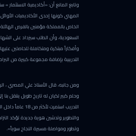
وتابع المانع أن: «أكاديمية الاستثمار » س
المهني كونها إحدى الأكاديميات الأوائل 
الخاص بالمملكة مؤمنين بالفرص الهائلة 
السعودية، وأن الطلب سيزداد على الشهادا
وأفكاراً مبتكرة ومتكاملة للحاصلين عليها،
التدريبية بإضافة مجموعة كبيرة من البرام
ومن جانبه، قال الأستاذ علي المصري ، الر
وحلم كبير لكيان له تاريخ طويل ينتقل بنا إ
التدريب استمرت لأك
والتطوير وتدشين هوية جديدة تؤكد التزامن
وتطور ومواصلة مسيرة النجاح سوياً».