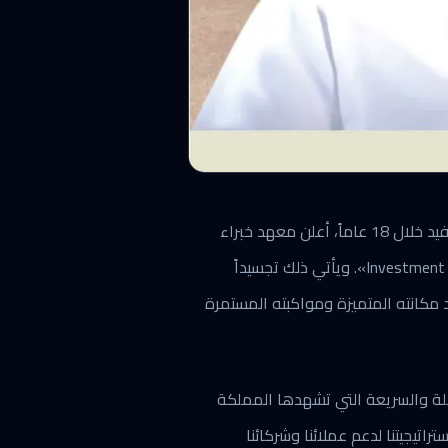
تحت شعار «شغف يحقق هدف» وبعد سجل حافل ومشرف بالإنجازات تمثل في تدريب ما يزيد على 150 ألف مستفيد خلال 18 عاماً، أعلن معهد خبراء
المال للتدريب اليوم تغيير اسمه التجاري وتدشين هويته البصرية الجديدة تحت اسم «أكاديمية الاستثمار Investment Academy». ويأتي ذلك تجسيداً
مكانته المتميزة ومواكبته المستمرة
ئلة والسريعة التي تشهدها المملكة
تراتيجيتنا لدعم عملائنا وشركائنا