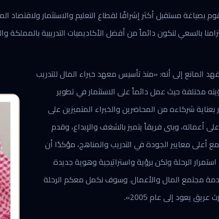
وم بصياغة مستقبل أكثر إشراقًا لقطاع التعليم والاستثمار ولاقتصاد ال
زامنا بالسعي لنكون دائماً من أفضل الأكاديميات التدريبية بالمملكة وال
فهد المانع إلى أنه: «منذ تأسيس معهد خبراء المال للتدريب
استثمار » عام 2005، كانت رؤيته مختلفة حيث عمل دائماً على الاستثمار في تطوير
ر بعناية شركاءه من المحاضرين والخبراء المتميزين على
لى أعماله، وبنى فريقاً يتميز بالشغف والإبداع، وقدم
 أعلى معايير الجودة في التدريب والمناهج، مؤكدًا أن
 استمرار الرحلة ولكن برؤية واستراتيجية وهوية جديدة
بأهداف رائدة لخدمة مجتمع المال والأعمال. وسوف نكمل معكم الرحلة
ريق يعود إلى عام 2005».