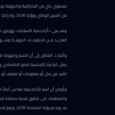
بمستوى عالٍ من الاحترافية والمهنية؛ وبص
من النسيج الوطني ورؤية 2030، وإدراكنا أن سقف الإبداع والابتكار والتطوير لا حدّ له.
وتســعى «أكاديمية الأستثمار» بهويتهــا ال
العديــد مــن الدبلومــات المهنيــة وشــها
وأشار د. الفاضل إلى أن الاسم والهوية ال
يمثل الركيزة الأساسية للنمو الاقتصادي
الفرد من مال أو معلومات أو معارف أو مه
وأوضح أن اسم الأكاديمية يعكس أيضاً فل
والمنظمات على تحقيق قيمة مضافة تتجاوز 
به، ويدعم رؤية المملكة 2030، ويعزز قطاع التعليم المهني ودوره في الاقتصاد السعودي.