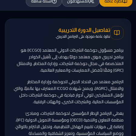
نظرة عامة
المستهدفون
أسئلة شائعة
تفاصيل الدورة التدريبية
نظرة عامة موجزة على البرنامج التدريبي.
برنامج مسؤول حوكمة الشركات الدولي المعتمد (ICCGO) هو
برنامج تدريبي مهني معتمد دوليًا يهدف إلى تأهيل الكوادر
المتخصصة في مجال حوكمة الشركات، وإدارة المخاطر، والامتثال
(GRC) وفقًا لأفضل الممارسات والمعايير العالمية.
البرنامج معتمد من الاتحاد الدولي للحوكمة وإدارة المخاطر
والامتثال (AGRC)، ويمنح شهادة ICCGO المعترف بها عالميًا، والتي
تؤهل المشاركين لتولي أدوار قيادية في حوكمة الشركات داخل
المؤسسات المالية، والشركات الكبرى، والهيئات الرقابية.
يغطي البرنامج الإطار المؤسسي لحوكمة الشركات، ومبادئ
منظمة التعاون والتنمية (OECD) ومؤسسة التمويل الدولية (IFC)،
إضافة إلى مهارات تقييم الهياكل التنظيمية، وتحليل الالتزام باللوائح،
ووضع السياسات المؤسسية، وتعزيز الشفافية والمساءلة