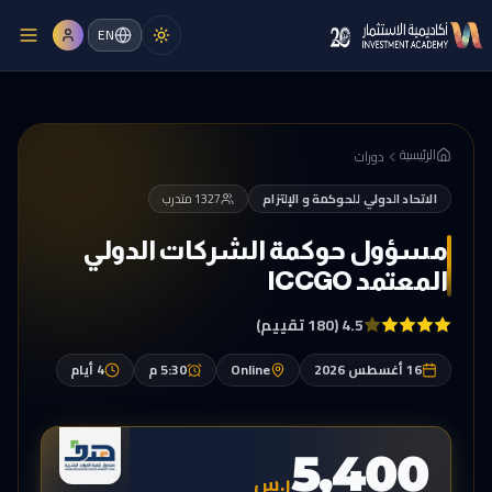
EN
الرئيسية
دورات
الاتحاد الدولي للحوكمة و الإلتزام
1327
متدرب
مسؤول حوكمة الشركات الدولي
المعتمد ICCGO
4.5
(180 تقييم)
16 أغسطس 2026
Online
5:30 م
4
أيام
5,400
ر.س