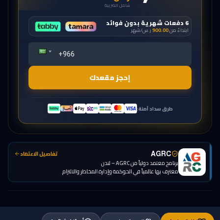
شامل الضريبة
6 دفعات شهرية بدون فوائد
ابتداءً من
900.00
ر.س
/شهر
إحجز مقعدك
طرق سداد آمنة:
تفاصيل الاعتماد
AGRC
برنامج معتمد دولياً من AGRC – لندن
معترف بها عالمياً في الحوكمة وإدارة المخاطر والالتزام