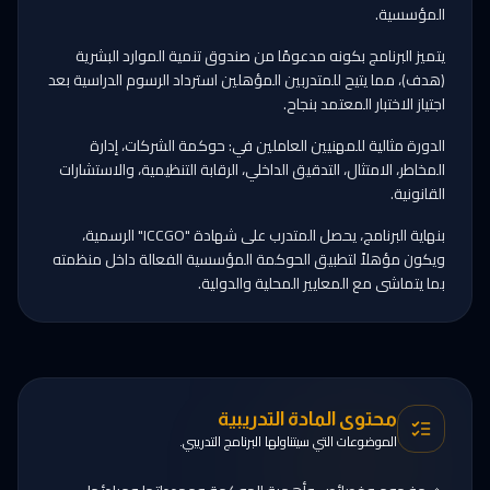
المؤسسية.
يتميز البرنامج بكونه مدعومًا من صندوق تنمية الموارد البشرية
(هدف)، مما يتيح للمتدربين المؤهلين استرداد الرسوم الدراسية بعد
اجتياز الاختبار المعتمد بنجاح.
الدورة مثالية للمهنيين العاملين في: حوكمة الشركات، إدارة
المخاطر، الامتثال، التدقيق الداخلي، الرقابة التنظيمية، والاستشارات
القانونية.
بنهاية البرنامج، يحصل المتدرب على شهادة "ICCGO" الرسمية،
ويكون مؤهلاً لتطبيق الحوكمة المؤسسية الفعالة داخل منظمته
بما يتماشى مع المعايير المحلية والدولية.
محتوى المادة التدريبية
الموضوعات التي سيتناولها البرنامج التدريبي.