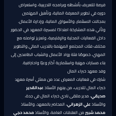
فرصة للتعريف بأنشطته وبرامجه التدريبية، واستعراض
دوره في تطوير المعرفة المالية، وتأهيل المهتمين
بمجالات الاستثمار، والأسواق المالية، وإدارة الأعمال.
وتأتي هذه المشاركة امتدادًا لمسيرة المعهد في الحضور
داخل الفعاليات المحلية والإقليمية، وتعزيز تواصله مع
مختلف فئات المجتمع المهتمة بالتدريب المالي والتطوير
المهني، خصوصًا فئة رواد الأعمال والشباب الطامحين إلى
بناء مسارات مهنية واستثمارية أكثر وعيًا واحترافية.
وفد معهد خبراء المال
شارك في فعاليات المعرض عدد من ممثلي أسرة معهد
خبراء المال للتدريب، من بينهم الأستاذ
عبدالقدير
صديقي
، مدير ملتقى نادي خبراء المال في جدة،
والأستاذ
علي الزهراني
، المحاضر بالمعهد، والأستاذ
محمد شبير
من العلاقات العامة، والأستاذ
محمد حجي