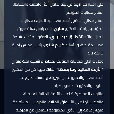
على اختبار قدراتهم في بيئة تداول أكثر واقعية وانضباطًا.
افتتاح فعاليات المؤتمر
افتتح معالي الدكتور أحمد سعد عبد اللطيف فعاليات
المؤتمر، يرافقه الدكتور
ساري
، نائب رئيس هيئة سوق
المال، والأستاذ
طارق عبد الباري
، العضو المنتدب لشركة
مصر للمقاصة، والأستاذ
كريم شلبي
، رئيس مجلس إدارة
شركة ترند.
وجاءت أولى فعاليات المؤتمر بمحاضرة رئيسية تحت عنوان
“الأزمة المالية وما بعدها”
، شارك فيها كل من الدكتور
أحمد سعد، والدكتور عادل مبروك، والأستاذ طارق عبد
الباري، والدكتور خالد سري صيام.
وتناولت المحاضرة تداعيات الأزمة المالية العالمية،
وانعكاساتها على الأسواق المالية، والدروس المستفادة
منها، إضافة إلى الرؤى المطروحة للتعامل مع المرحلة