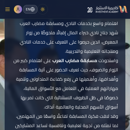
المحتوى التعليمي المتخصص الذي يسهم في رفع الوعي
EN
الاستثماري وتطوير مهارات المتعاملين في الأسواق.
اهتمام واسع بخدمات النادي ومسابقة مضارب العرب
شهد جناح نادي خبراء المال إقبالًا ملحوظًا من زوار
المؤتمرات
المعرض، الذين حرصوا على التعرف على خدمات النادي
ومنتجاته التعليمية والتدريبية.
واستحوذت
مسابقة مضارب العرب
على اهتمام كبير من
الزوار والضيوف، حيث تعرف الحضور على آلية المسابقة
وأهدافها، وأهميتها في رفع كفاءة المتداولين وتنمية
مهاراتهم العملية في التعامل مع الأسواق المالية،
خصوصًا في ظل الظروف الاستثنائية التي كانت تمر بها
أسواق الأسهم المحلية والعالمية آنذاك.
وقد لاقت فكرة المسابقة تفاعلًا واسعًا من المهتمين،
لما تمثله من تجربة تعليمية وتنافسية تساعد المشاركين