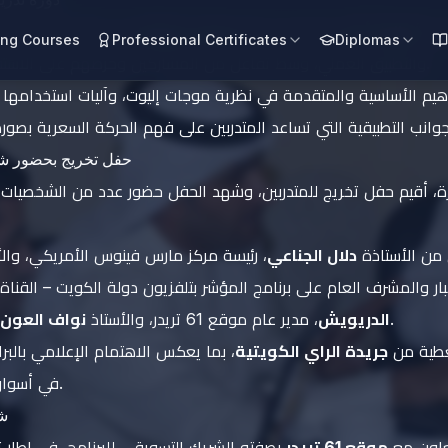
مدة
ثمانية أيام
، وقدمها الدكتور
وليد سليمان
، في أجواء تدريبية 
ng Courses
Professional Certificates
Diplomas
والتطبيق العملي، وسط تفاعل من المشاركين وحرصهم على الاستفادة من محاور البرنامج.
اهيم الأساسية والمتقدمة في نظرية موجات إليوت، وآليات استخدامها
حفل تخريج بحضور شخ
ة، أقيم حفل تخريج للمتدربين، وشهد الحفل حضور عدد من الشخصيات ا
من الأستاذة
دلال الجناعي
، رئيسة مركز مارس فينوس الأمريكي، وال
ر والمشرف العام على برنامج المؤشر بتلفزيون دولة الكويت – القناة 
، المحلل الفني بالكويت.
الدريويش
، مدير عام موقع 61 تريدر، والأستاذ
نواف العون
غطية من
جريدة الراي الكويتية
، بما يعكس الاهتمام الإعلامي بالبرا
في أسواق المال والتحليل الفني.
شر
تعاون مع
موقع 61 تريدر
بصفته الشريك التسويقي للبرنامج، في إطار ت