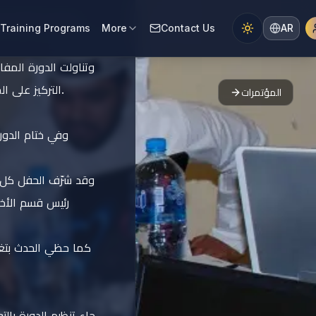
استمرت الدورة ل
Training Programs
More
Contact Us
AR
وتناولت الدورة المف
التركيز على الجوانب التطبيقية التي تساعد المتدربين على فهم الحركة السعرية بصورة أكثر تنظيمًا واحترافية.
المؤتمرات
وفي ختام الدور
وقد شرّف الحفل كل 
رئيس قسم الأخبا
كما حظي الحدث بت
جاء تنظيم الدورة بال