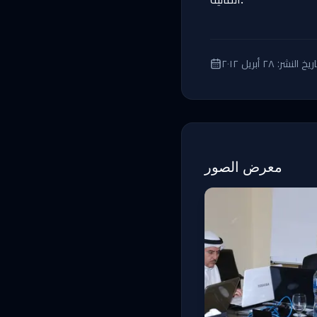
اريخ النشر:
٢٨ أبريل ٢٠١٢
معرض الصور