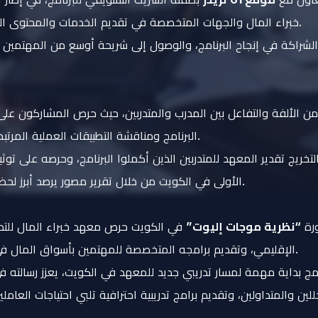
خبراء المال والجهات المتخصصة في تقديم الخدمات والمحتوى المرتبط بالأسواق المالية.
راكة في إنجاح البرنامج، والوصول إلى شريحة أوسع من المهتمين با
ن الألفة والتفاعل بين المدرب والمتدربين، حيث حرص المشاركون عل
البرنامج ومناقشة التطبيقات العملية المرتبطة بنظرية موجات إليوت.
يج تقدير المعهد للمتدربين الذين أكملوا البرنامج، وحرصه على توثيق 
الأولى في الكويت من خلال تقرير مصور يرصد أبرز لحظات الدورة وحفل الختام.
ورة
“نظرية موجات إليوت”
في الكويت حرص معهد خبراء المال للتد
الإقليمي، وتقديم برامجه المتخصصة للمهتمين بأسواق المال في مختلف الدول العربية.
مج بداية مهمة لمسار تدريبي جديد للمعهد في الكويت، يعزز رسالته في
لين والمتداولين، وتقديم برامج تدريبية احترافية تلبي احتياجات العام