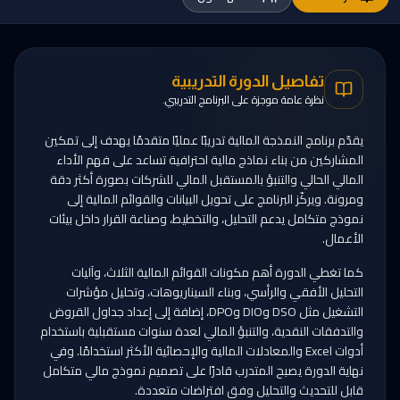
تفاصيل الدورة التدريبية
نظرة عامة موجزة على البرنامج التدريبي.
يقدّم برنامج النمذجة المالية تدريبًا عمليًا متقدمًا يهدف إلى تمكين
المشاركين من بناء نماذج مالية احترافية تساعد على فهم الأداء
المالي الحالي والتنبؤ بالمستقبل المالي للشركات بصورة أكثر دقة
ومرونة. ويركّز البرنامج على تحويل البيانات والقوائم المالية إلى
نموذج متكامل يدعم التحليل، والتخطيط، وصناعة القرار داخل بيئات
الأعمال.
كما تغطي الدورة أهم مكونات القوائم المالية الثلاث، وآليات
التحليل الأفقي والرأسي، وبناء السيناريوهات، وتحليل مؤشرات
التشغيل مثل DSO وDIO وDPO، إضافة إلى إعداد جداول القروض
والتدفقات النقدية، والتنبؤ المالي لعدة سنوات مستقبلية باستخدام
أدوات Excel والمعادلات المالية والإحصائية الأكثر استخدامًا. وفي
نهاية الدورة يصبح المتدرب قادرًا على تصميم نموذج مالي متكامل
قابل للتحديث والتحليل وفق افتراضات متعددة.