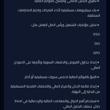
🔹تطبيق التحليل الأفقي والرأسي للقوائم المالية.
🔹بناء سيناريوهات مستقبلية لأداء الشركات واختبار الافتراضات
المختلفة.
🔹تحليل مؤشرات التشغيل ورأس المال العامل مثل:
DSO
DIO
DPO
🔹إعداد جداول القروض والدفعات السنوية وتأثيرها على النموذج
المالي.
🔹التنبؤ بالقوائم المالية لخمس سنوات مستقبلية أو أكثر.
🔹إعداد قائمة الدخل والمركز المالي والتدفقات النقدية المستقبلية
من البداية إلى النهاية.
🔹استخدام أهم الدوال والمعادلات المالية والإحصائية في Excel
داخل عمليات التحليل المالي.