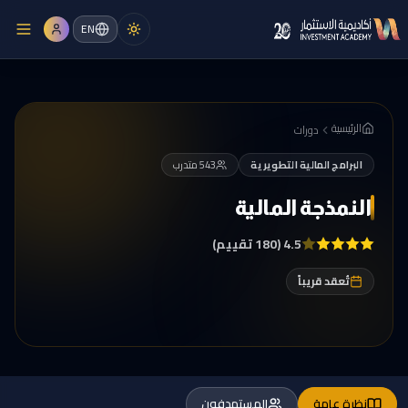
EN
الرئيسية
دورات
البرامج المالية التطويرية
543
متدرب
النمذجة المالية
4.5
(180 تقييم)
تُعقد قريباً
نظرة عامة
المستهدفون