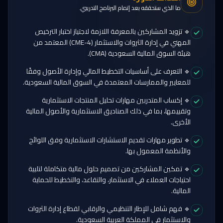
ما الذي ستحققه بعد إتمام البرنامج التدريبي.
🔹 تزويد المشاركين بالمعرفة اللازمة لاجتياز اختبار الترخيص
المهني في إدارة الثروات والاستثمار (CME-4) المعتمد من
هيئة السوق المالية السعودية (CMA).
🔹 التعرف على أساسيات التخطيط المالي وإدارة الأصول وفقًا
للمعايير والممارسات المعتمدة في السوق المالية السعودية.
🔹 إكساب المتدربين مهارات تحليل المنتجات الاستثمارية
وتقييمها، بما في ذلك الصناديق الاستثمارية والأصول المالية
الأخرى.
🔹 تطوير مهارات تقديم الاستشارات الاستثمارية وفق اللوائح
والأنظمة المعمول بها.
🔹 تمكين المشاركين من تصميم حلول مالية متكاملة لتلبية
احتياجات العملاء في الاستثمار، والتقاعد، والتخطيط للحماية
المالية.
🔹 فهم شامل للإطار التنظيمي والرقابي لقطاع إدارة الثروات
والاستثمار في المملكة العربية السعودية.