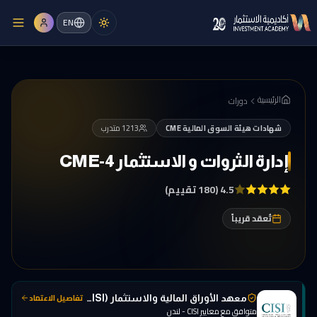
EN
الرئيسية
دورات
شهادات هيئة السوق المالية CME
1213
متدرب
إدارة الثروات و الاستثمار CME-4
4.5
(180 تقييم)
تُعقد قريباً
تفاصيل الاعتماد
معهد الأوراق المالية والاستثمار (CISI)
متوافق مع معايير CISI - لندن