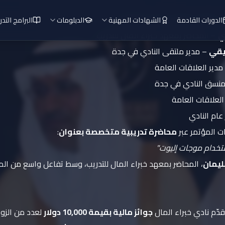
 مؤسس ورئيس مجلس الإدارة
الدورات القادمة
الشهادات المهنية
الدبلومات
البرامج التدر
ي
– المحاضر بمعهد خبراء المال للتدريب
ديقي
– مدير ملتقى النادي في جدة
مدير العلاقات العامة
نسق النادي في جدة
لعلاقات العامة
عام النادي
ت المؤتمر عبر
محاضرة تدريبية متخصصة بعنوان
:
ستخدام موجات إليوت"
ليمان
، المحاضر بمعهد خبراء المال للتدريب، وسط تفاعل واسع من ال
ّم نادي خبراء المال
جوائز مالية بقيمة 10,000 دولار
لعدد من الزوا