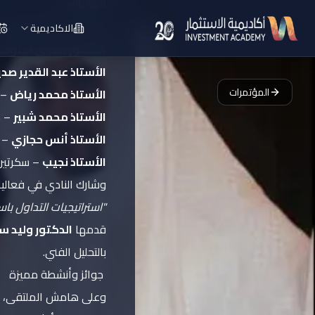
استقباله:
الأستاذ محمد الفاضل
–
الاكاديمية
الدكتور صديق البلوش
الأستاذ عبد القدير ص
المؤتمرات
الأستاذ محمد رياض
– 
الأستاذ محمد شبير
– م
الأستاذ أنس حجازي
– ا
الأستاذ نجيب
– سكرتير 
وشارك النادي في فعاليا
"استراتيجيات التداول با
قدمها
الدكتور وليد س
بالتحليل الفني.
جوائز وأنشطة مميزة
وعلى هامش الملتقى، قد